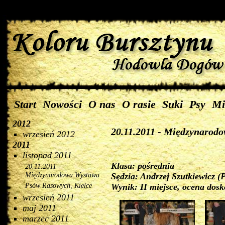
Start
Nowości
O nas
O rasie
Suki
Psy
Mi
2012
20.11.2011 - Międzynarod
wrzesień 2012
2011
listopad 2011
Klasa: pośrednia
20.11.2011 -
Międzynarodowa Wystawa
Sędzia: Andrzej Szutkiewicz (P
Psów Rasowych, Kielce
Wynik: II miejsce, ocena dos
wrzesień 2011
maj 2011
marzec 2011