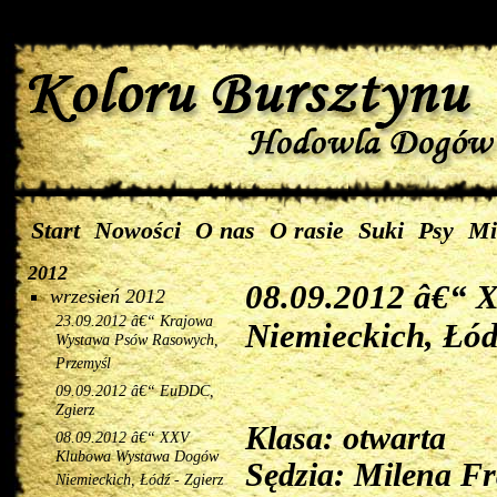
Start
Nowości
O nas
O rasie
Suki
Psy
Mi
2012
08.09.2012 â€“
wrzesień 2012
23.09.2012 â€“ Krajowa
Niemieckich, Łód
Wystawa Psów Rasowych,
Przemyśl
09.09.2012 â€“ EuDDC,
Zgierz
Klasa: otwarta
08.09.2012 â€“ XXV
Klubowa Wystawa Dogów
Sędzia: Milena Fra
Niemieckich, Łódź - Zgierz